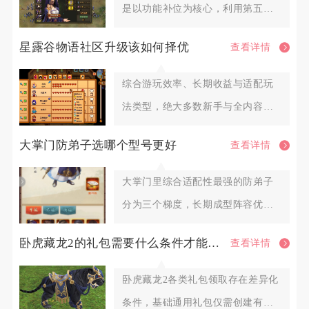
是以功能补位为核心，利用第五将
填补队伍控制、收割、承伤短板，
星露谷物语社区升级该如何择优
查看详情
综合游玩效率、长期收益与适配玩
法类型，绝大多数新手与全内容探
索玩家优先选择社区中心献祭路线
大掌门防弟子选哪个型号更好
查看详情
大掌门里综合适配性最强的防弟子
分为三个梯度，长期成型阵容优先
选择扫地僧作为核心前排防弟子，
卧虎藏龙2的礼包需要什么条件才能领取
查看详情
卧虎藏龙2各类礼包领取存在差异化
条件，基础通用礼包仅需创建有效