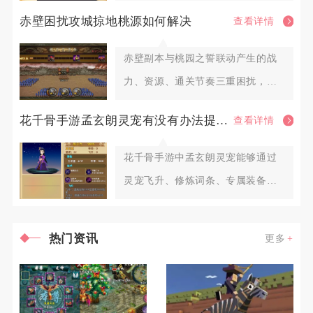
位奖励，微氪玩家也需要提前囤积
赤壁困扰攻城掠地桃源如何解决
查看详情
赤壁副本与桃园之誓联动产生的战
力、资源、通关节奏三重困扰，可
依靠赤壁奇谋前置资源分流、桃园
花千骨手游孟玄朗灵宠有没有办法提高其出战的生存能力
查看详情
花千骨手游中孟玄朗灵宠能够通过
灵宠飞升、修炼词条、专属装备洗
炼、羁绊搭配、元神内丹以及实战
热门资讯
更多