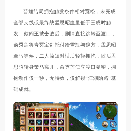
普通结局拥抱触发条件相对宽松，未完成
全部支线或最终战孟思昭血量低于三成时触
发。戴阎王被击败后，剧情直接跳转至渡口，
俞秀莲将青冥宝剑托付给雪瓶与魏方，孟思昭
牵马等候，二人简短对话后轻轻拥抱，随后孟
思昭转身策马离开，俞秀莲伫立渡口凝望，拥
抱动作仅一秒，无特效，仅解锁“江湖陌路”基
础成就。