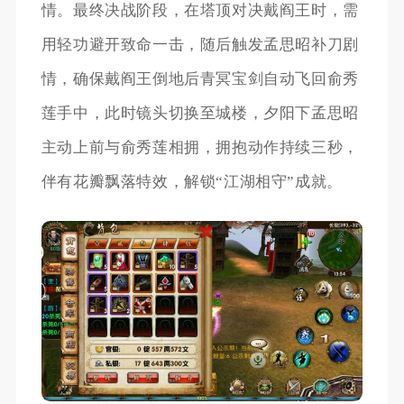
情。最终决战阶段，在塔顶对决戴阎王时，需
用轻功避开致命一击，随后触发孟思昭补刀剧
情，确保戴阎王倒地后青冥宝剑自动飞回俞秀
莲手中，此时镜头切换至城楼，夕阳下孟思昭
主动上前与俞秀莲相拥，拥抱动作持续三秒，
伴有花瓣飘落特效，解锁“江湖相守”成就。