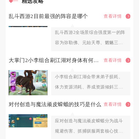
精选攻略
乱斗西游2目前最强的阵容是哪个
查看详情
乱斗西游2全场景综合强度第一的阵
容为弥勒佛、元始天尊、魍魉三英
雄组合，这套阵容覆盖排行榜P
大掌门2小李组合刷江湖对身体有何影响
查看详情
小李组合刷江湖会带来弟子损耗、
体力资源消耗、养成资源倾斜三大
层面影响，合理调配阵容与扫荡节
对付创造与魔法顽皮蝾螈的技巧是什么
查看详情
应对创造与魔法顽皮蝾螈分为战斗
规避伤害、抓捕驯服两套核心技