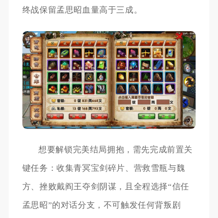
终战保留孟思昭血量高于三成。
想要解锁完美结局拥抱，需先完成前置关
键任务：收集青冥宝剑碎片、营救雪瓶与魏
方、挫败戴阎王夺剑阴谋，且全程选择“信任
孟思昭”的对话分支，不可触发任何背叛剧