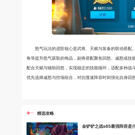
怒气玩法的进阶核心是武将、天赋与装备的联动搭配
角等提升怒气获取的饰品，副将搭配聚焦回怒、减怒或技
配合天赋与辅助回怒，实现稳定的技能循环，适配多种战
优先选择减怒与控场组合，对抗慢速阵容时则强化自身回
精选攻略
金铲铲之战s65最强阵容是