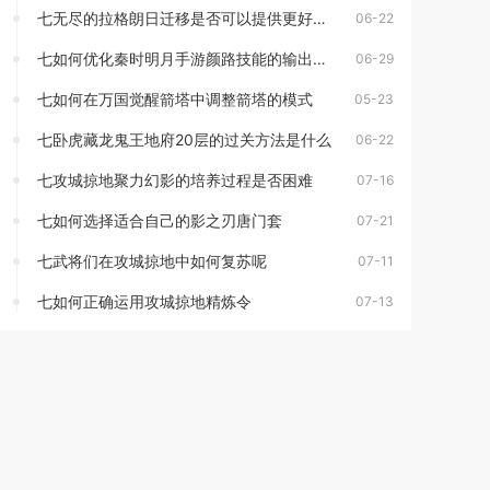
七无尽的拉格朗日迁移是否可以提供更好的教育资源
06-22
七如何优化秦时明月手游颜路技能的输出伤害
06-29
七如何在万国觉醒箭塔中调整箭塔的模式
05-23
七卧虎藏龙鬼王地府20层的过关方法是什么
06-22
七攻城掠地聚力幻影的培养过程是否困难
07-16
七如何选择适合自己的影之刃唐门套
07-21
七武将们在攻城掠地中如何复苏呢
07-11
七如何正确运用攻城掠地精炼令
07-13