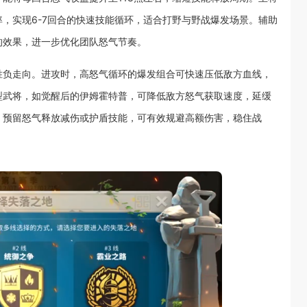
，实现6-7回合的快速技能循环，适合打野与野战爆发场景。辅助
的效果，进一步优化团队怒气节奏。
胜负走向。进攻时，高怒气循环的爆发组合可快速压低敌方血线，
型武将，如觉醒后的伊姆霍特普，可降低敌方怒气获取速度，延缓
，预留怒气释放减伤或护盾技能，可有效规避高额伤害，稳住战