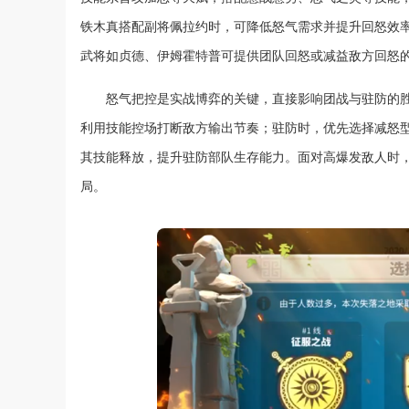
铁木真搭配副将佩拉约时，可降低怒气需求并提升回怒效率
武将如贞德、伊姆霍特普可提供团队回怒或减益敌方回怒
怒气把控是实战博弈的关键，直接影响团战与驻防的
利用技能控场打断敌方输出节奏；驻防时，优先选择减怒
其技能释放，提升驻防部队生存能力。面对高爆发敌人时
局。