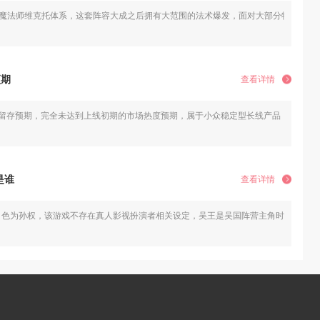
白魔法师维克托体系，这套阵容大成之后拥有大范围的法术爆发，面对大部分物理输
预期
查看详情
留存预期，完全未达到上线初期的市场热度预期，属于小众稳定型长线产品，而非大
是谁
查看详情
角色为孙权，该游戏不存在真人影视扮演者相关设定，吴王是吴国阵营主角时装身份，