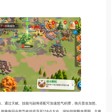
力。通过天赋、技能与副将搭配可加速怒气积攒，骑兵普攻加怒、
能将每回合怒气收益提升至118点左右，缩短技能释放周期。主将