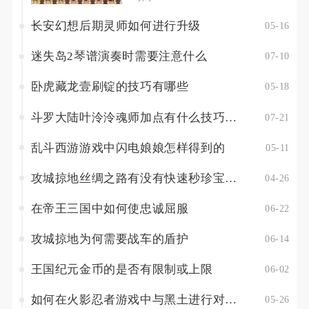
长安幻想后期灵师如何进行升级
05-16
迷失岛2琴谱演奏时需要注意什么
07-10
卧虎藏龙壹刷锭的技巧有哪些
05-18
斗罗大陆叶泠泠魂师加点有什么技巧和建议
07-21
乱斗西游游戏中闪电娘娘怎样得到的
05-11
攻城掠地丝绸之路有没有快速秒珍宝的技巧
04-26
在帝王三国中如何使忠诚屈服
06-22
攻城掠地为何需要战车的盾护
06-14
王国纪元金币的是否有限制或上限
06-02
如何在火影忍者游戏中与黑土进行对线交战
05-26