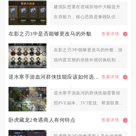
建筑队想要在攻城掠地中大幅提升
生存能力，核心思路是兼顾队伍基
础坦度、机动避险手段、阵地防护
在影之刃3中是否能够更改马的外貌
查看详情
在影之刃3中能够更改马的外貌，游
戏内置完整的坐骑外观切换机制，
解锁对应外观资源后即可自由更
逆水寒手游血河群侠技能应该如何选择调整
查看详情
逆水寒手游血河的群侠技能需要按
照PVE副本、3V3竞技、帮派联赛三
类场景划分固定搭配，围绕
卧虎藏龙2奇遇商人有何特点
查看详情