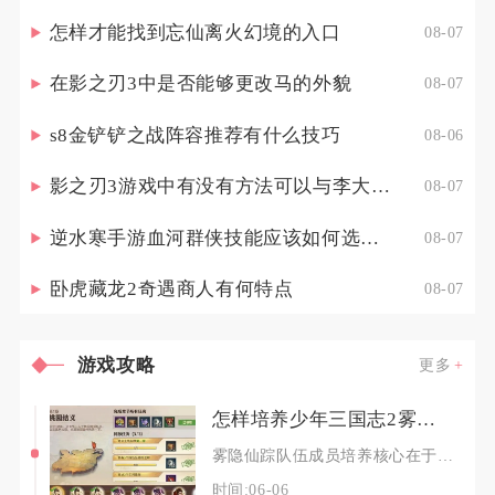
怎样才能找到忘仙离火幻境的入口
08-07
在影之刃3中是否能够更改马的外貌
08-07
s8金铲铲之战阵容推荐有什么技巧
08-06
影之刃3游戏中有没有方法可以与李大娘见面
08-07
逆水寒手游血河群侠技能应该如何选择调整
08-07
卧虎藏龙2奇遇商人有何特点
08-07
游戏攻略
更多
怎样培养少年三国志2雾隐仙踪中的队伍成员
雾隐仙踪队伍成员培养核心在于优先构建“前排承伤+后排爆发+功能辅助”的铁三角阵容，集中资源
时间:06-06