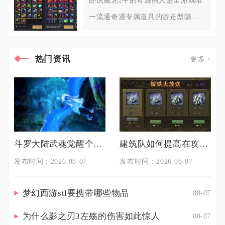
卧虎藏龙2中的奇遇商人是全游戏唯
一流通奇遇专属道具的游走型隐藏
NPC，不会固定定点刷新，也
热门资讯
更多
斗罗大陆武魂觉醒个人训练如何准备
建筑队如何提高在攻城掠地中的生存能力
发布时间：2026-08-07
发布时间：2026-08-07
梦幻西游stl要携带哪些物品
08-07
为什么影之刃3左殇的伤害如此惊人
08-07