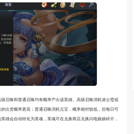
高级召唤和普通召唤均有概率产出该英雄。高级召唤消耗凌云璧或
取的出货概率更高；普通召唤消耗元宝，概率相对较低，但每日可
的英雄会自动转化为英魂，英魂可在兑换商店兑换闪电娘娘碎片，