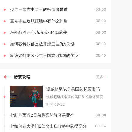
少年三国志中吴王的扮演者是谁
08-09
空号手在攻城掠地中有什么作用
08-10
怎样战胜开心消消乐734隐藏关
08-09
如何破解张郃是放开那三国3的关键
08-10
应该如何更改少年三国志2魏国的化身
08-10
游戏攻略
更多
漫威超级战争美国队长厉害吗
漫威超级战争里的美国队长整体强度十分出色，属于兼顾坦度、控制、支援与持续作战能力的全能型上
时间:06-22
七乱斗西游2目前最强的阵容是哪个
08-08
七如何在大掌门2仁义山庄攻略中获得高分
08-04