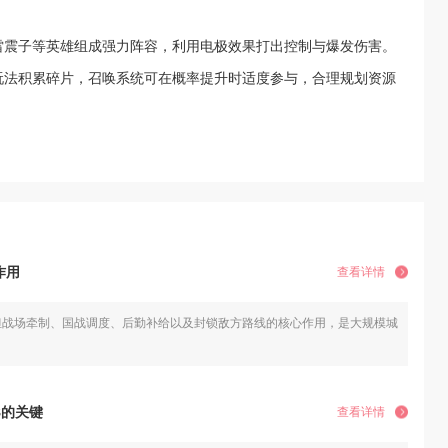
雷震子等英雄组成强力阵容，利用电极效果打出控制与爆发伤害。
玩法积累碎片，召唤系统可在概率提升时适度参与，合理规划资源
作用
查看详情
担战场牵制、国战调度、后勤补给以及封锁敌方路线的核心作用，是大规模城池争夺里
3的关键
查看详情