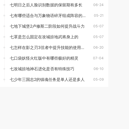
七明日之后人脸识别数据的保留期有多长
06-24
七有哪些适合与万象物语碎牙组成阵容的角色
05-21
七地下城堡2卢修斯二阶段如何提升战斗力
05-07
七罩是怎么固定在攻城掠地武将身上的
05-07
七怎样在影之刃3弦者中提升技能的使用效果
06-20
七口袋妖怪火红版中有哪些极好的精灵
07-04
七攻城掠地神石进化是否有特殊技巧
06-10
七少年三国志2的镇魂任务是单人还是多人
05-09