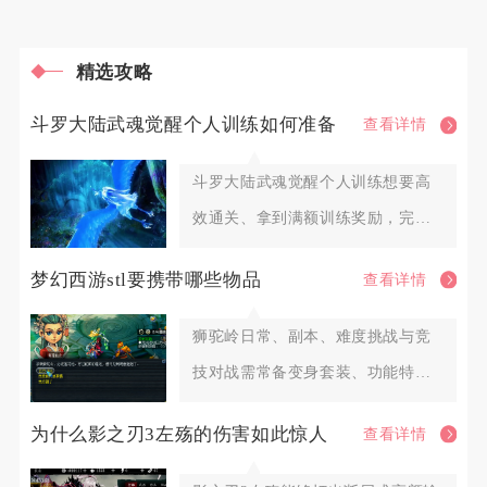
精选攻略
斗罗大陆武魂觉醒个人训练如何准备
查看详情
斗罗大陆武魂觉醒个人训练想要高
效通关、拿到满额训练奖励，完整
准备分为资源储备、魂师阵容调配
梦幻西游stl要携带哪些物品
查看详情
狮驼岭日常、副本、难度挑战与竞
技对战需常备变身套装、功能特技
装备、核心输出防御法宝、续航消
为什么影之刃3左殇的伤害如此惊人
查看详情