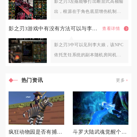
影之刃3左殇能够打出断层式高额输
出，根源在于角色底层增伤机制、
双流派专属倍率体系、心法羁绊
影之刃3游戏中有没有方法可以与李大娘见面
查看详情
影之刃3中可以见到李大娘，该NPC
依托烹饪系统的副本随机房间机制
触发刷新，不存在固定坐标点
热门资讯
更多
疯狂动物园是否有捕获七彩魔法牛的技巧
斗罗大陆武魂觉醒个人训练如何准备