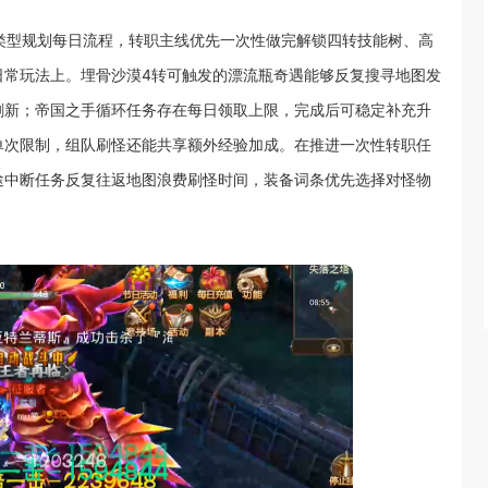
类型规划每日流程，转职主线优先一次性做完解锁四转技能树、高
日常玩法上。埋骨沙漠4转可触发的漂流瓶奇遇能够反复搜寻地图发
刷新；帝国之手循环任务存在每日领取上限，完成后可稳定补充升
单次限制，组队刷怪还能共享额外经验加成。在推进一次性转职任
途中断任务反复往返地图浪费刷怪时间，装备词条优先选择对怪物