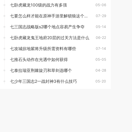
七卧虎藏龙100级的战力有多强
05-06
七要怎么样才能在原神手游里解锁狼这个角色
07-29
七三国志战略版s2哪个地点容易产生争夺
05-14
七卧虎藏龙鬼王地府20层的过关方法是什么
06-22
七攻城掠地紫将升级所需资料有哪些
07-14
七推石头动作在光遇中如何获得
05-05
七泰拉瑞亚荆棘旋刃和草剑选哪个
04-28
七少年三国志2一战封神3有什么技巧
05-20