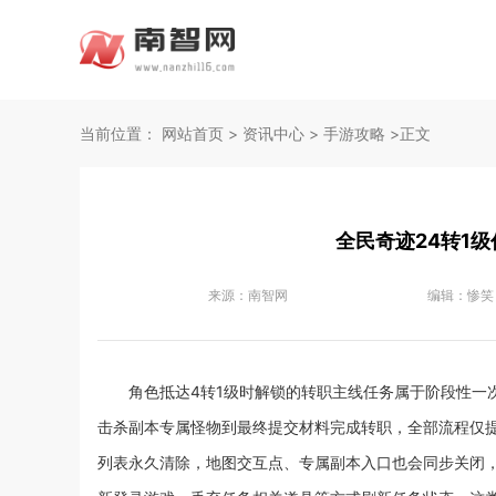
当前位置：
网站首页
>
资讯中心
>
手游攻略
>正文
全民奇迹24转1
来源：
南智网
编辑：
惨笑
角色抵达4转1级时解锁的转职主线任务属于阶段性一
击杀副本专属怪物到最终提交材料完成转职，全部流程仅
列表永久清除，地图交互点、专属副本入口也会同步关闭