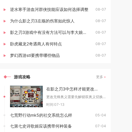
逆水寒手游血河群侠技能应该如何选择调整
08-07
为什么影之刃3左殇的伤害如此惊人
08-07
影之刃3游戏中有没有方法可以与李大娘见面
08-07
卧虎藏龙2奇遇商人有何特点
08-07
梦幻西游stl要携带哪些物品
08-07
游戏攻略
更多
在影之刃3中怎样才能更改无锋的奥义
更改无锋奥义需要先解锁双奥义切换权限，在技能界面奥义分支面板完成启用与禁用操作，再搭配对应
时间:07-13
七荒野行动mk5的社交系统怎么样
05-04
七第七史诗歌姬应该携带何种装备
07-04