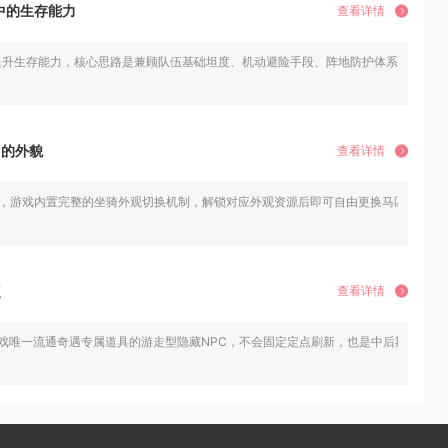
中的生存能力
查看详情
提升生存能力，核心思路是兼顾队伍基础坦度、机动避险手段、阵地防护体系与联盟协
马的外貌
查看详情
貌，游戏内置完整的坐骑外观切换机制，解锁对应外观资源后即可自由更换马匹形象，
点
查看详情
戏唯一流通奇遇专属道具的游走型隐藏NPC，不会固定定点刷新，也是中后期玩家提