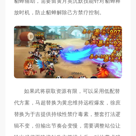
貂蝉辅助，需要留黄月英沉默技能针对貂蝉释
放时机，防止貂蝉解除己方禁疗控制。
如果武将获取资源有限，可以采用低配替
代方案，马超替换为黄忠维持远程爆发，徐庶
替换为于吉提供持续性禁疗毒素，整套打法逻
辑不变，但输出节奏会变慢，需要调整站位让