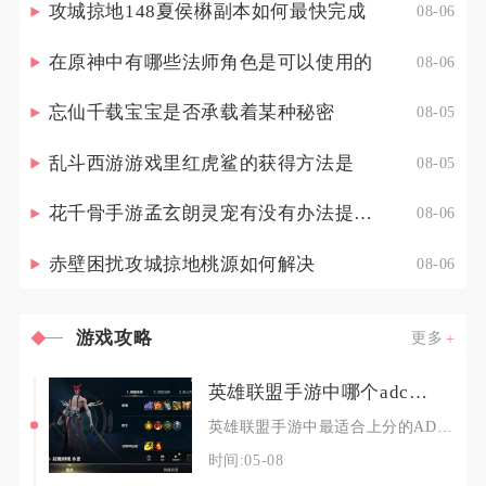
攻城掠地148夏侯楙副本如何最快完成
08-06
在原神中有哪些法师角色是可以使用的
08-06
忘仙千载宝宝是否承载着某种秘密
08-05
乱斗西游游戏里红虎鲨的获得方法是
08-05
花千骨手游孟玄朗灵宠有没有办法提高其出战的生存能力
08-06
赤壁困扰攻城掠地桃源如何解决
08-06
游戏攻略
更多
英雄联盟手游中哪个adc最适合上分
英雄联盟手游中最适合上分的ADC是伊泽瑞尔（EZ），其次是韦鲁斯与卡莎，三位英雄适配绝大多
时间:05-08