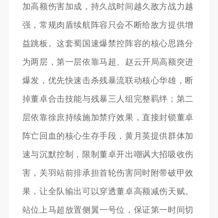
加高额伤害加成，持久战时间越久敌方战力越
强，常规肉盾续航阵容只会不断给敌方提供增
益跳板。这套蜀国速爆禁控阵容的核心思路分
为两层，第一层依靠马超、赵云开局高额突进
爆发，优先快速击杀残暴流联动核心华雄，断
掉董卓合击技能与残暴三人组完整羁绊；第二
层依靠徐庶持续施加禁疗效果，直接封锁董卓
阵亡回血的核心生存手段，黄月英提供群体加
速与沉默控制，限制董卓开出嘲讽大招吸收伤
害，关羽站前排承担首轮伤害同时附带破甲效
果，让全队输出可以穿透董卓高额减伤天赋。
站位上马超放置侧翼一号位，保证第一时间切