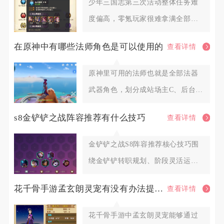
少年三国志第三次活动整体任务难
度偏高，零氪玩家很难拿满全部档
位奖励，微氪玩家也需要提前囤积
在原神中有哪些法师角色是可以使用的
查看详情
原神里可用的法师也就是全部法器
武器角色，划分成站场主C、后台副
C、功能型辅助三大类别，火系
s8金铲铲之战阵容推荐有什么技巧
查看详情
金铲铲之战S8阵容推荐核心技巧围
绕金铲铲转职规划、阶段灵活运
营、羁绊变阵、装备适配、对位博
花千骨手游孟玄朗灵宠有没有办法提高其出战的生存能力
查看详情
花千骨手游中孟玄朗灵宠能够通过