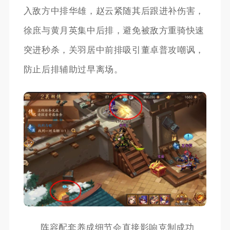
入敌方中排华雄，赵云紧随其后跟进补伤害，
徐庶与黄月英集中后排，避免被敌方重骑快速
突进秒杀，关羽居中前排吸引董卓普攻嘲讽，
防止后排辅助过早离场。
阵容配套养成细节会直接影响克制成功