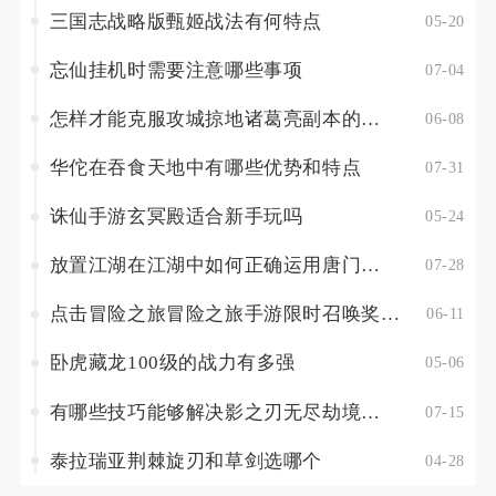
三国志战略版甄姬战法有何特点
05-20
忘仙挂机时需要注意哪些事项
07-04
怎样才能克服攻城掠地诸葛亮副本的挑战
06-08
华佗在吞食天地中有哪些优势和特点
07-31
诛仙手游玄冥殿适合新手玩吗
05-24
放置江湖在江湖中如何正确运用唐门秘术
07-28
点击冒险之旅冒险之旅手游限时召唤奖励是否会更新和增加新的内容
06-11
卧虎藏龙100级的战力有多强
05-06
有哪些技巧能够解决影之刃无尽劫境的耐久度难题
07-15
泰拉瑞亚荆棘旋刃和草剑选哪个
04-28