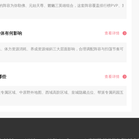
的阵容为弥勒佛、元始天尊、魍魉三英雄组合，这套阵容覆盖排行榜PVP、篝火挑
身体有何影响
查看详情
耗、体力资源消耗、养成资源倾斜三大层面影响，合理调配阵容与扫荡节奏可以弱化负
哪些
查看详情
派专属区域、中原野外地图、西域高阶区域、皇城隐藏点位、帮派专属药园五大类，涵