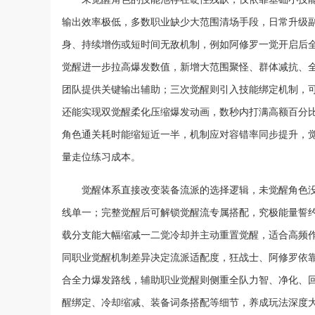
输出效率极低，多数职业缺少大范围清场手段，日常升级
身、持续增伤或短时间无敌机制，例如阿修罗一觉开启后
觉醒进一步拉高爆发数值，新增大范围聚怪、群体减抗、
团队提供关键输出辅助；三次觉醒则引入技能绑定机制，
还能实现双觉醒柔化压缩爆发动画，数秒内打满高额百分
角色通关耗时能缩短近一半，机制应对容错率同步提升，
量走位练习成本。
觉醒体系直接改变装备流派的选择逻辑，未觉醒角色
线单一；完整觉醒后可解锁觉醒流专属搭配，究极能量誓
载分支能大幅缩减一二觉冷却并主动重置觉醒，适合高频
同职业觉醒机制差异决定流派适配度，狂战士、阿修罗依
合全力爆发路线，辅助职业觉醒则侧重全队力智、净化、
醒绑定、冷却缩减、装备词条搭配等细节，养成玩法深度