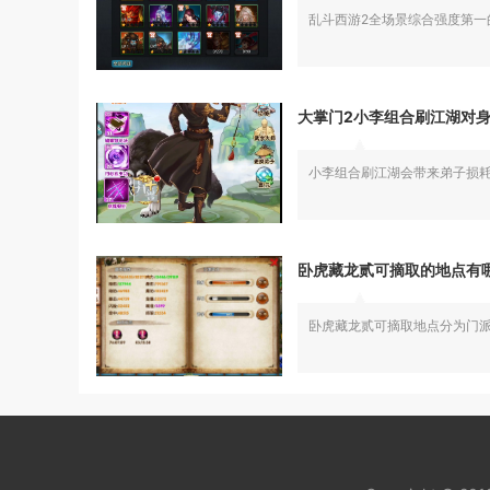
乱斗西游2全场景综合强度第一
大掌门2小李组合刷江湖对
小李组合刷江湖会带来弟子损
卧虎藏龙贰可摘取的地点有
卧虎藏龙贰可摘取地点分为门