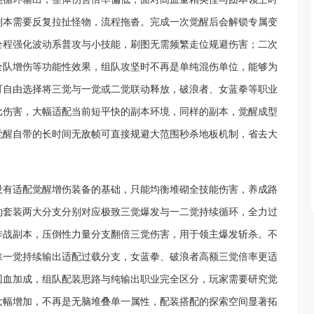
副本需要反复拉扯怪物，流程拖沓。完成一次觉醒后会解锁专属变
全程强化波动系普攻与小技能，刷图无需频繁走位规避伤害；二次
全队增伤等功能性效果，组队攻坚时不再是单纯混伤单位，能够为
可自由选择将三觉与一觉或二觉联动释放，破浪者、女蓝拳等职业
比伤害，大幅适配当前短平快的副本环境，同样的副本，觉醒成型
觉醒自带的长时间无敌帧可直接规避大范围秒杀地板机制，省去大
没有适配觉醒增伤装备的基础，只能均衡堆砌全技能伤害，养成路
约套装两大分支分别对应极致三觉爆发与一二觉持续循环，全力过
作战副本，压倒性力量分支翻倍三觉伤害，用于领主爆发斩杀。不
靠一觉持续输出适配过载分支，女蓝拳、破浪者高额三觉倍率更适
回血加成，组队配装思路与纯输出职业完全区分，玩家需要研究觉
大幅增加，不再是无脑堆叠单一属性，配装搭配的探索空间显著拓