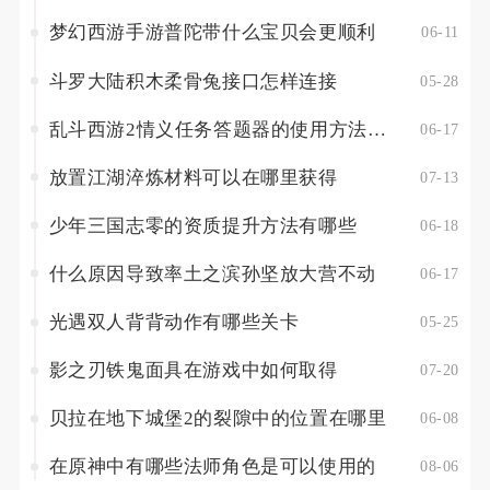
梦幻西游手游普陀带什么宝贝会更顺利
06-11
斗罗大陆积木柔骨兔接口怎样连接
05-28
乱斗西游2情义任务答题器的使用方法是什么
06-17
放置江湖淬炼材料可以在哪里获得
07-13
少年三国志零的资质提升方法有哪些
06-18
什么原因导致率土之滨孙坚放大营不动
06-17
光遇双人背背动作有哪些关卡
05-25
影之刃铁鬼面具在游戏中如何取得
07-20
贝拉在地下城堡2的裂隙中的位置在哪里
06-08
在原神中有哪些法师角色是可以使用的
08-06