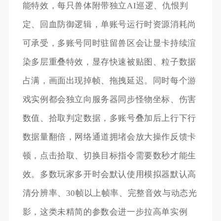
能特效，每只兽体附带独立AI巡逻、仇恨判
定、回血防御逻辑，单账号运行时资源消耗尚
可承受，多账号同时驻留兽区会让显卡持续渲
染多层重叠特效，显存快速被贴图、粒子数据
占满，画面出现掉帧、拖拽延迟。同时每个游
戏实例都会独立向服务器同步怪物坐标、伤害
数值、拾取判定数据，多账号叠加后上行下行
数据量翻倍，网络通道拥堵会放大操作反馈卡
顿，点击拾取、切换目标指令需要数秒才能生
效。多数玩家多开时会默认使用模拟器默认高
清分辨率、30帧以上帧率、完整音效与动态光
影，这类未精简的参数会进一步拉高单实例