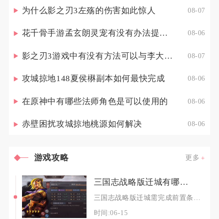
为什么影之刃3左殇的伤害如此惊人
08-07
花千骨手游孟玄朗灵宠有没有办法提高其出战的生存能力
08-06
影之刃3游戏中有没有方法可以与李大娘见面
08-07
攻城掠地148夏侯楙副本如何最快完成
08-06
在原神中有哪些法师角色是可以使用的
08-06
赤壁困扰攻城掠地桃源如何解决
08-06
游戏攻略
更多
三国志战略版迁城有哪些具体步骤
三国志战略版迁城需完成前置条件检查、目标地块准备、政厅发起迁城与后续冷却管理四大核心步骤，
时间:06-15