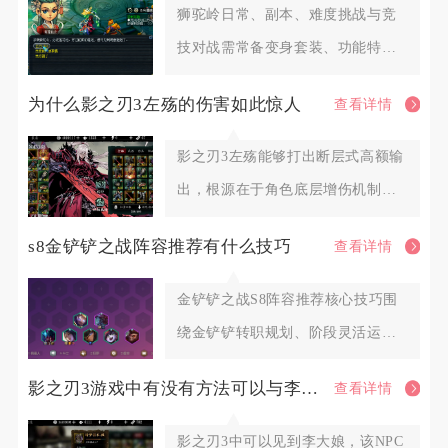
狮驼岭日常、副本、难度挑战与竞
技对战需常备变身套装、功能特技
装备、核心输出防御法宝、续航消
为什么影之刃3左殇的伤害如此惊人
查看详情
影之刃3左殇能够打出断层式高额输
出，根源在于角色底层增伤机制、
双流派专属倍率体系、心法羁绊
s8金铲铲之战阵容推荐有什么技巧
查看详情
金铲铲之战S8阵容推荐核心技巧围
绕金铲铲转职规划、阶段灵活运
营、羁绊变阵、装备适配、对位博
影之刃3游戏中有没有方法可以与李大娘见面
查看详情
影之刃3中可以见到李大娘，该NPC