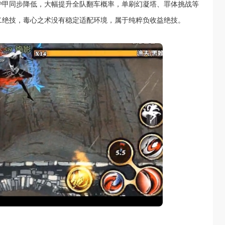
护甲同步降低，大幅提升全队翻车概率，单刷幻凝塔、罪体挑战等
二绝技，毒心之术没有稳定适配环境，属于纯粹负收益绝技。