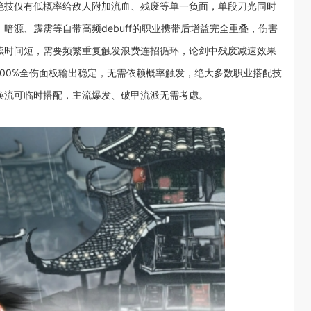
该绝技仅有低概率给敌人附加流血、残废等单一负面，单段刀光同时
，暗源、霹雳等自带高频debuff的职业携带后增益完全重叠，伤害
持续时间短，需要频繁重复触发浪费连招循环，论剑中残废减速效果
00%全伤面板输出稳定，无需依赖概率触发，绝大多数职业搭配技
召唤流可临时搭配，主流爆发、破甲流派无需考虑。