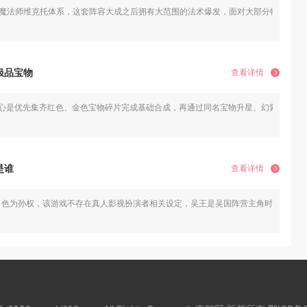
白魔法师维克托体系，这套阵容大成之后拥有大范围的法术爆发，面对大部分物理输
极品宝物
查看详情
核心是优先集齐红色、金色宝物碎片完成基础合成，再通过同名宝物升星、幻紫进阶两
是谁
查看详情
角色为孙权，该游戏不存在真人影视扮演者相关设定，吴王是吴国阵营主角时装身份，