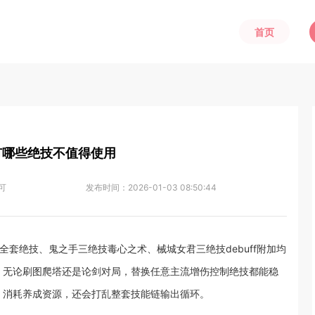
首页
有哪些绝技不值得使用
可
发布时间：
2026-01-03 08:50:44
套绝技、鬼之手三绝技毒心之术、械城女君三绝技debuff附加均
，无论刷图爬塔还是论剑对局，替换任意主流增伤控制绝技都能稳
、消耗养成资源，还会打乱整套技能链输出循环。