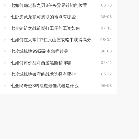
七如何确定影之刃3任务异界铃铛的位置
06-18
七卧虎藏龙贰可摘取的地点有哪些
08-08
七金铲铲之战前期打工仔的工资如何
07-13
七如何在大掌门2仁义山庄攻略中获得高分
08-04
七攻城掠地99级副本怎样过关
06-06
七如何评价乱斗西游黑熊精阵容
05-22
七攻城掠地镇守的战术选择有哪些
05-12
七全民奇迹3转法魔最佳武器是什么
06-08