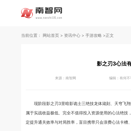
当前位置：
网站首页
>
资讯中心
>
手游攻略
>正文
影之刃3心法
来源：
南智网
编辑：
有何不
现阶段影之刃3里暗影诡士三绝技龙体箴刻、天穹飞翔全
属于实战收益极低、完全不值得投入资源使用的心法绝技
定提升通关效率与对局胜率，盲目携带只会浪费心法卡槽