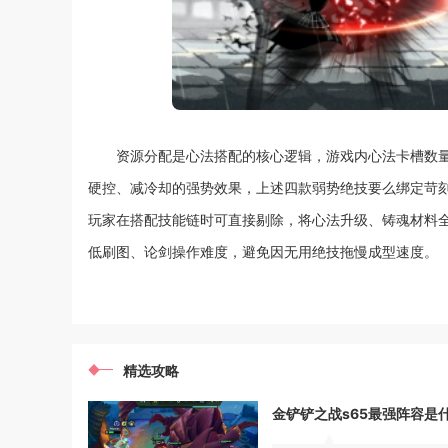
资源分配是心法搭配的核心逻辑，游戏内心法卡槽数
硬控、减冷却的强势效果，上述四款弱势绝技要么绑定苛
玩家在搭配技能链时可直接剔除，将心法升级、铸魂材料
低刷图、论剑操作难度，避免因无用绝技拖慢成型速度。
精选攻略
金铲铲之战s65最强阵容是