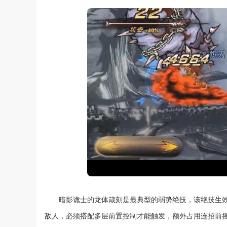
暗影诡士的龙体箴刻是最典型的弱势绝技，该绝技生
敌人，必须搭配多层前置控制才能触发，额外占用连招前摇