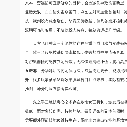
原本一套连招可直接斩杀的目标，会因减伤导致伤害断层
复活无敌，白白错失击杀窗口，刷图面对高血量首领时，
技，箴刻没有稳定增伤、杀意回复收益，仅具备娱乐控制
渡期可临时备用，不建议投入铸魂、铭刻资源提升等级。
天穹飞翔整套三个绝技均存在严重养成门槛与实战短
二、紫三阶段绝技基础倍率极低，伤害加成被主流杀意套
对密集群怪时绝技判定分散，无法快速清理小怪，爬塔高
五诛邪、芳华邪后等同定位心法，成型周期更长、资源消
升，很多玩家被单铭刻效果误导盲目抽取培养，实际整套
推图、冲分对局直接舍弃即可。
鬼之手三绝技毒心之术存在致命负面机制，触发后会将
极低，面对多段伤害、持续灼烧、毒伤词条的副本首领时，
需要额外预留技能位维持生存，压缩主力输出技能的释放空