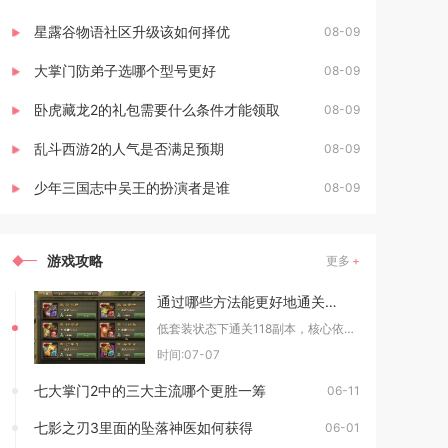
星露谷物语社区升级该如何择优
08-09
大掌门防弟子选哪个型号更好
08-09
卧虎藏龙2的礼包需要什么条件才能领取
08-09
乱斗西游2的人气是否满足预期
08-09
少年三国志中吴王的扮演者是谁
08-09
游戏攻略
更多
通过哪些方法能更好地通关攻城掠地118低套装
低套装状态下通关118副本，核心依靠适配山地地形的武将排阵、套装错位分配、兵器宝石晶石定向
时间:07-07
七大掌门2中的三大主流哪个更胜一筹
06-11
七影之刃3里面的坠落神医如何获得
06-01