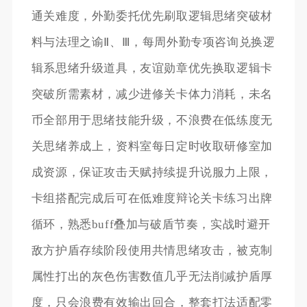
通关难度，外勤委托优先刷取逻辑思绪突破材
料与法理之谕Ⅱ、Ⅲ，每周外勤专项咨询兑换逻
辑系思绪升级道具，友谊勋章优先换取逻辑卡
突破所需素材，减少进修关卡体力消耗，未名
币全部用于思绪技能升级，不浪费在低练度无
关思绪养成上，资料室每日定时收取研修室加
成资源，保证攻击天赋持续提升说服力上限，
卡组搭配完成后可在低难度辩论关卡练习出牌
循环，熟悉buff叠加与破盾节奏，实战时避开
敌方护盾存续阶段使用共情思绪攻击，被克制
属性打出的灰色伤害数值几乎无法削减护盾厚
度，只会浪费有效输出回合，整套打法适配零