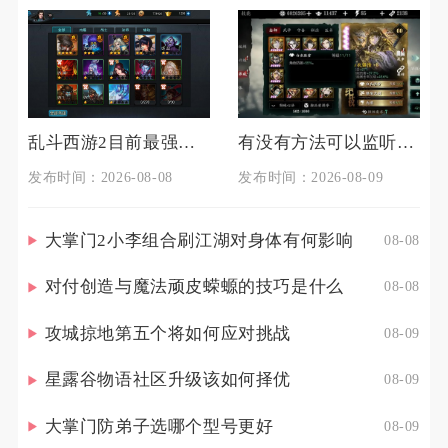
乱斗西游2目前最强的阵容是哪个
有没有方法可以监听影之刃支线任务
发布时间：2026-08-08
发布时间：2026-08-09
大掌门2小李组合刷江湖对身体有何影响
08-08
对付创造与魔法顽皮蝾螈的技巧是什么
08-08
攻城掠地第五个将如何应对挑战
08-09
星露谷物语社区升级该如何择优
08-09
大掌门防弟子选哪个型号更好
08-09