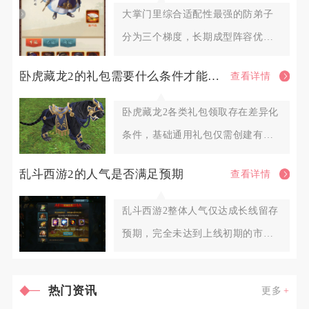
大掌门里综合适配性最强的防弟子
分为三个梯度，长期成型阵容优先
选择扫地僧作为核心前排防弟子，
卧虎藏龙2的礼包需要什么条件才能领取
查看详情
卧虎藏龙2各类礼包领取存在差异化
条件，基础通用礼包仅需创建有效
游戏角色，渠道专属、限时活动
乱斗西游2的人气是否满足预期
查看详情
乱斗西游2整体人气仅达成长线留存
预期，完全未达到上线初期的市场
热度预期，属于小众稳定型长线
热门资讯
更多