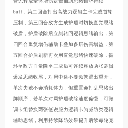
合先释放全体增伤逻辑辅助思绪铺垫持续
buff，第二回合打出高战力逻辑主卡完成首轮
压制，第三回合敌方生成护盾时切换直觉思绪
破盾，护盾破除后立刻转回逻辑思绪输出，第
四回合重复增伤辅助卡叠加多层伤害增益，第
五回合护盾刷新再次用直觉思绪快速破除，循
环至敌方血量降至三成后可连续释放两张逻辑
爆发思绪收尾，对局中途不要频繁退出重开，
单次失败不会消耗体力，但重置会打乱思绪出
牌顺序，若单次对局护盾破除速度偏慢，可微
调卡组替换两张低说服力逻辑卡为减防类逻辑
辅助思绪，利用持续降防效果提升后续每轮克