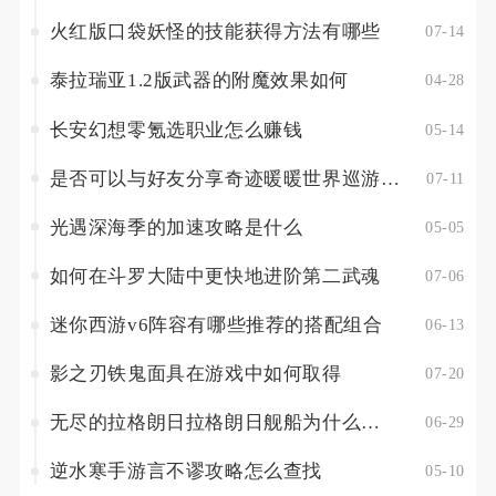
火红版口袋妖怪的技能获得方法有哪些
07-14
泰拉瑞亚1.2版武器的附魔效果如何
04-28
长安幻想零氪选职业怎么赚钱
05-14
是否可以与好友分享奇迹暖暖世界巡游背景
07-11
光遇深海季的加速攻略是什么
05-05
如何在斗罗大陆中更快地进阶第二武魂
07-06
迷你西游v6阵容有哪些推荐的搭配组合
06-13
影之刃铁鬼面具在游戏中如何取得
07-20
无尽的拉格朗日拉格朗日舰船为什么需要被上锁
06-29
逆水寒手游言不谬攻略怎么查找
05-10