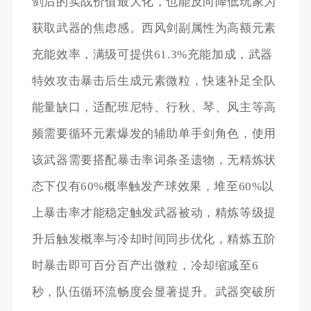
剑后的实战价值最大化，也能反向降低玩家为
获取武器的焦虑感。西风剑副属性为高额元素
充能效率，满级可提供61.3%充能加成，武器
特效攻击暴击后生成元素微粒，快速补足全队
能量缺口，适配班尼特、行秋、琴、风主等高
频需要循环元素爆发的辅助单手剑角色，使用
该武器需要搭配暴击率词条圣遗物，无精炼状
态下仅有60%概率触发产球效果，堆至60%以
上暴击率才能稳定触发武器被动，精炼等级提
升后触发概率与冷却时间同步优化，精炼五阶
时暴击即可百分百产出微粒，冷却缩减至6
秒，队伍循环流畅度会显著提升。武器突破所