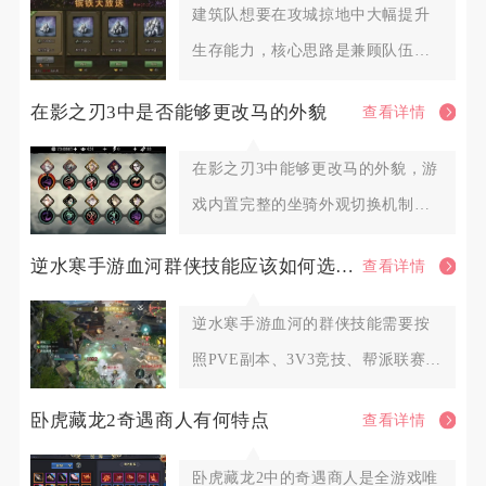
建筑队想要在攻城掠地中大幅提升
生存能力，核心思路是兼顾队伍基
础坦度、机动避险手段、阵地防护
在影之刃3中是否能够更改马的外貌
查看详情
在影之刃3中能够更改马的外貌，游
戏内置完整的坐骑外观切换机制，
解锁对应外观资源后即可自由更
逆水寒手游血河群侠技能应该如何选择调整
查看详情
逆水寒手游血河的群侠技能需要按
照PVE副本、3V3竞技、帮派联赛三
类场景划分固定搭配，围绕
卧虎藏龙2奇遇商人有何特点
查看详情
卧虎藏龙2中的奇遇商人是全游戏唯