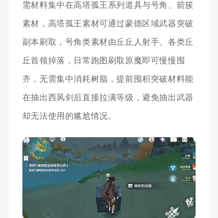
需材料集中在高塔孤王系列道具与号角、箭簇
素材，高塔孤王素材可通过蒙德区域武器突破
副本刷取，号角类素材由丘丘人射手、各类丘
丘首领掉落，日常跑图刷取原魔即可慢慢囤
齐，无需集中消耗树脂，提前囤积突破材料能
在抽出西风剑后直接拉满等级，避免抽出武器
却无法使用的尴尬情况。