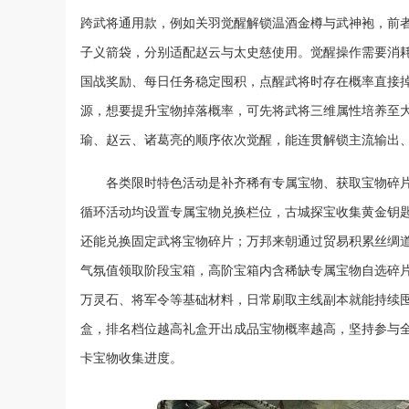
跨武将通用款，例如关羽觉醒解锁温酒金樽与武神袍，前
子义箭袋，分别适配赵云与太史慈使用。觉醒操作需要消
国战奖励、每日任务稳定囤积，点醒武将时存在概率直接
源，想要提升宝物掉落概率，可先将武将三维属性培养至
瑜、赵云、诸葛亮的顺序依次觉醒，能连贯解锁主流输出
各类限时特色活动是补齐稀有专属宝物、获取宝物碎
循环活动均设置专属宝物兑换栏位，古城探宝收集黄金钥
还能兑换固定武将宝物碎片；万邦来朝通过贸易积累丝绸
气氛值领取阶段宝箱，高阶宝箱内含稀缺专属宝物自选碎
万灵石、将军令等基础材料，日常刷取主线副本就能持续
盒，排名档位越高礼盒开出成品宝物概率越高，坚持参与
卡宝物收集进度。