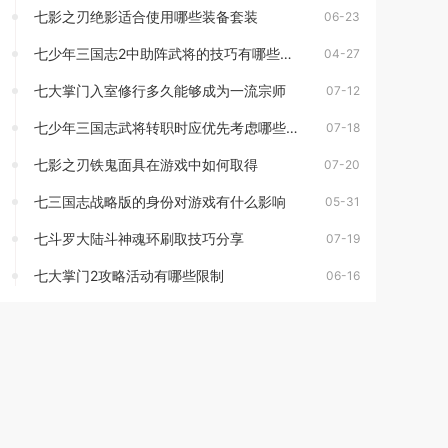
七影之刃绝影适合使用哪些装备套装
06-23
七少年三国志2中助阵武将的技巧有哪些可以分享的
04-27
七大掌门入室修行多久能够成为一流宗师
07-12
七少年三国志武将转职时应优先考虑哪些职业
07-18
七影之刃铁鬼面具在游戏中如何取得
07-20
七三国志战略版的身份对游戏有什么影响
05-31
七斗罗大陆斗神魂环刷取技巧分享
07-19
七大掌门2攻略活动有哪些限制
06-16