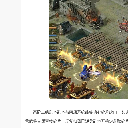
高阶主线剧本副本与商店系统能够填补碎片缺口，长
营武将专属宝物碎片，反复扫荡已通关副本可稳定刷取碎