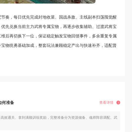
配节奏，每日优先完成封地收菜、国战杀敌、主线副本扫荡囤觉醒
，优先兑换当前主力武将专属宝物，再逐步收集辅助、过渡武将宝
三维后再切换下一位，保证稳定触发宝物回馈事件，多余重复专属
升宝物统勇基础加成，整套玩法兼顾稳定产出与快速补齐，适配普
如何准备
查看详情
要高效通关、拿到满额训练奖励，完整准备分为资源储备、魂师阵容调配、武魂魂环魂