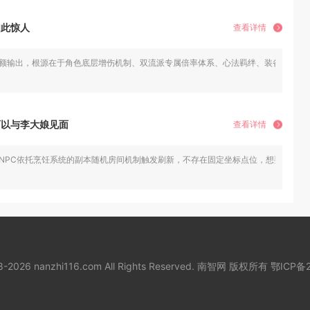
如此惊人
查看详情
高额输出，根源在于角色底层增伤机制、双流派专属倍率体系、心法羁绊、装备套装与
可以与李大娘见面
查看详情
该NPC依托烹饪系统的副本随机房间机制触发刷新，不存在固定坐标点位，想要稳定
18-2026 nanzhi116.com All Rights Reserved. 南智网 版权所有
鄂ICP备2