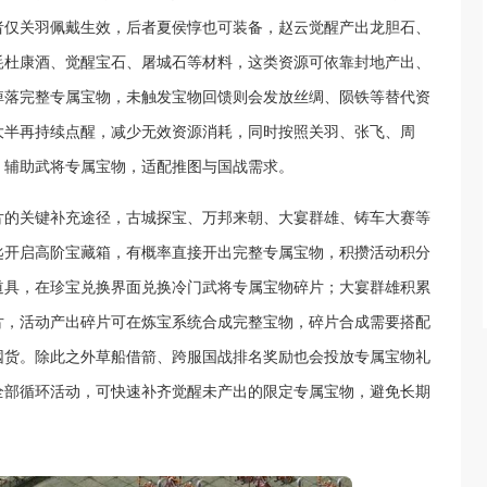
者仅关羽佩戴生效，后者夏侯惇也可装备，赵云觉醒产出龙胆石、
耗杜康酒、觉醒宝石、屠城石等材料，这类资源可依靠封地产出、
掉落完整专属宝物，未触发宝物回馈则会发放丝绸、陨铁等替代资
大半再持续点醒，减少无效资源消耗，同时按照关羽、张飞、周
、辅助武将专属宝物，适配推图与国战需求。
片的关键补充途径，古城探宝、万邦来朝、大宴群雄、铸车大赛等
匙开启高阶宝藏箱，有概率直接开出完整专属宝物，积攒活动积分
道具，在珍宝兑换界面兑换冷门武将专属宝物碎片；大宴群雄积累
片，活动产出碎片可在炼宝系统合成完整宝物，碎片合成需要搭配
囤货。除此之外草船借箭、跨服国战排名奖励也会投放专属宝物礼
全部循环活动，可快速补齐觉醒未产出的限定专属宝物，避免长期