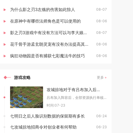
为什么影之刃3左殇的伤害如此惊人
08-07
在原神中有哪些法师角色是可以使用的
08-06
影之刃3游戏中有没有方法可以与李大娘见面
08-07
花千骨手游孟玄朗灵宠有没有办法提高其出战的生存能力
08-06
疯狂动物园是否有捕获七彩魔法牛的技巧
08-06
游戏攻略
更多
攻城掠地对于有吕布加入后该如何合理分配资源
吕布加入阵容后，全部资源执行单核心倾斜分配策略，镔铁、觉醒材料、高阶装备、战车零件优先供给
时间:07-23
七明日之后人脸识别数据的保留期有多长
06-24
七攻城掠地招商令对创业者有何帮助
06-23