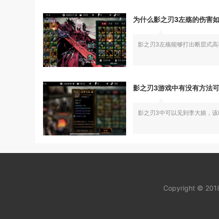
为什么影之刃3左殇的伤害
影之刃3左殇能够打出断层式
影之刃3游戏中有没有方法
影之刃3中可以见到李大娘，
Copyright © 20